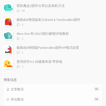
文
评
文
星际魔盒2固件分享以及刷机方法
章
论
章
评
43
论
数：
极路由4增强版刷入Breed & PandoraBox固件
评
3
论
数：
Xbox One 和 XSX/S国行解锁详细教程
评
2
论
数：
极路由4增强版PandoraBox固件AP模式设置
评
2
论
数：
斐讯悟空m1 自建服务器 带前端
评
2
论
数：
博客信息
文章数目
43
评论数目
54