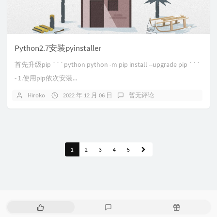
Python2.7安装pyinstaller
首先升级pip ```python python -m pip install --upgrade pip ```
- 1.使用pip依次安装...
Hiroko
2022 年 12 月 06 日
暂无评论
1
2
3
4
5
热
最
随
门
新
机