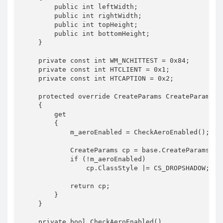
        public int leftWidth;

        public int rightWidth;

        public int topHeight;

        public int bottomHeight;

    }

    private const int WM_NCHITTEST = 0x84;        
    private const int HTCLIENT = 0x1;

    private const int HTCAPTION = 0x2;

    protected override CreateParams CreateParams

    {

        get

        {

            m_aeroEnabled = CheckAeroEnabled();

            CreateParams cp = base.CreateParams;

            if (!m_aeroEnabled)

                cp.ClassStyle |= CS_DROPSHADOW;

            return cp;

        }

    }

    private bool CheckAeroEnabled()
