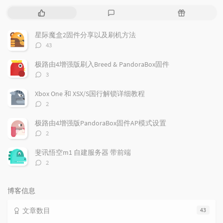
热
最
随
门
新
机
文
评
文
星际魔盒2固件分享以及刷机方法
章
论
章
评
43
论
数：
极路由4增强版刷入Breed & PandoraBox固件
评
3
论
数：
Xbox One 和 XSX/S国行解锁详细教程
评
2
论
数：
极路由4增强版PandoraBox固件AP模式设置
评
2
论
数：
斐讯悟空m1 自建服务器 带前端
评
2
论
数：
博客信息
文章数目
43