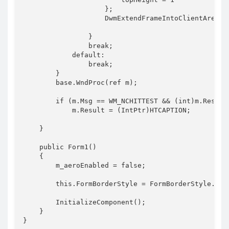
                    };

                    DwmExtendFrameIntoClientArea(th
                }

                break;

            default:

                break;

        }

        base.WndProc(ref m);

        if (m.Msg == WM_NCHITTEST && (int)m.Result
            m.Result = (IntPtr)HTCAPTION;

    }

    public Form1()

    {

        m_aeroEnabled = false;

        this.FormBorderStyle = FormBorderStyle.None
        InitializeComponent();

    }
