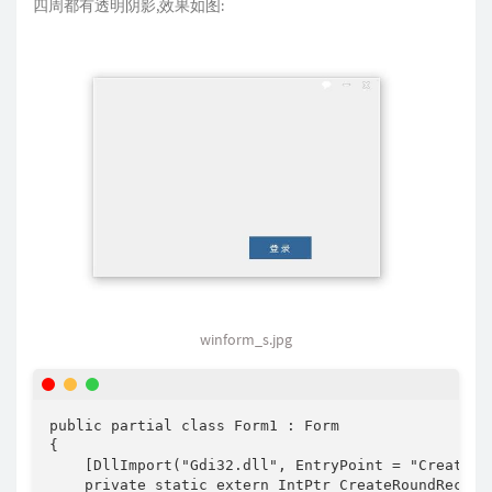
四周都有透明阴影,效果如图:
winform_s.jpg
public partial class Form1 : Form

{

    [DllImport("Gdi32.dll", EntryPoint = "CreateRou
    private static extern IntPtr CreateRoundRectRgn