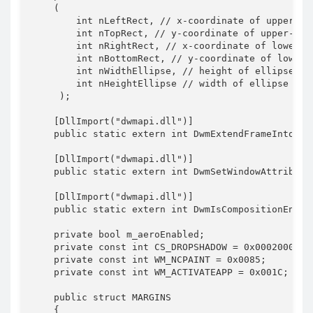
    (

        int nLeftRect, // x-coordinate of upper-lef
        int nTopRect, // y-coordinate of upper-left
        int nRightRect, // x-coordinate of lower-ri
        int nBottomRect, // y-coordinate of lower-r
        int nWidthEllipse, // height of ellipse

        int nHeightEllipse // width of ellipse

     );        

    [DllImport("dwmapi.dll")]

    public static extern int DwmExtendFrameIntoCli
    [DllImport("dwmapi.dll")]

    public static extern int DwmSetWindowAttribute
    [DllImport("dwmapi.dll")]

    public static extern int DwmIsCompositionEnable
    private bool m_aeroEnabled;                    
    private const int CS_DROPSHADOW = 0x00020000;

    private const int WM_NCPAINT = 0x0085;

    private const int WM_ACTIVATEAPP = 0x001C;

    public struct MARGINS                          
    {
