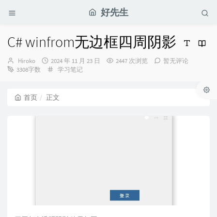
好先生
C# winfrom无边框四周阴影
博
发
Hiroko
2024 年 11 月 23 日
2447 次浏览
暂无评论
主：
布
分
3308字数
学习笔记
时
类：
间：
首页
正文