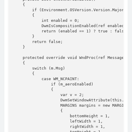
    {

        if (Environment.OSVersion.Version.Major >= 
        {

            int enabled = 0;

            DwmIsCompositionEnabled(ref enabled);

            return (enabled == 1) ? true : false;

        }

        return false;

    }

    protected override void WndProc(ref Message m)

    {

        switch (m.Msg)

        {

            case WM_NCPAINT:                       
                if (m_aeroEnabled)

                {

                    var v = 2;

                    DwmSetWindowAttribute(this.Hand
                    MARGINS margins = new MARGINS()
                    {

                        bottomHeight = 1,

                        leftWidth = 1,

                        rightWidth = 1,

                        topHeight = 1
