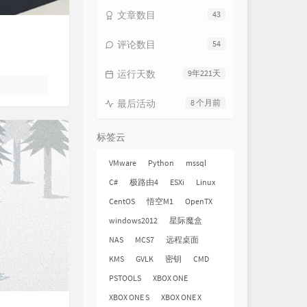
文章数目
43
评论数目
54
运行天数
9年221天
最后活动
8 个月前
标签云
VMware
Python
mssql
C#
极路由4
ESXi
Linux
CentOS
悟空M1
OpenTX
windows2012
星际魔盒
NAS
MCS7
远程桌面
KMS
GVLK
密钥
CMD
PSTOOLS
XBOX ONE
XBOX ONE S
XBOX ONE X