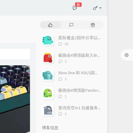
新
热
最
随
门
新
机
文
评
文
星际魔盒2固件分享以及刷机方法
章
论
章
评
43
论
数：
极路由4增强版刷入Breed & PandoraBox固件
评
3
论
数：
Xbox One 和 XSX/S国行解锁详细教程
评
2
论
数：
极路由4增强版PandoraBox固件AP模式设置
评
2
论
数：
斐讯悟空m1 自建服务器 带前端
评
2
论
数：
博客信息