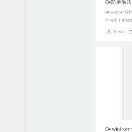
C#简单解决
c# winf
方法用于窗体固
Hiroko
C# winf