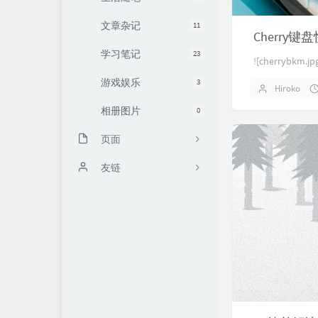
文章杂记
11
Cherry键
学习笔记
23
![cherrybkm.jp
游戏娱乐
3
Hiroko
相册图片
0
页面
KMS激活
友链
时光机
老头环地图
文章归档