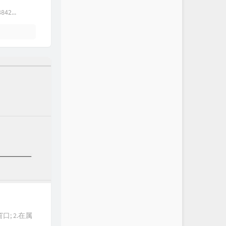
42...
; 2.在属