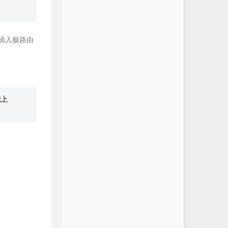
,插入极路由
能上