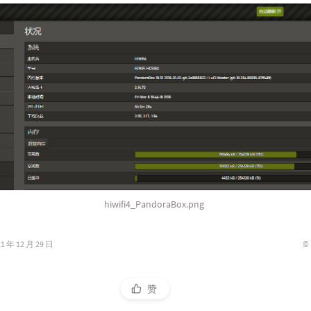
hiwifi4_PandoraBox.png
©
年 12 月 29 日
赞