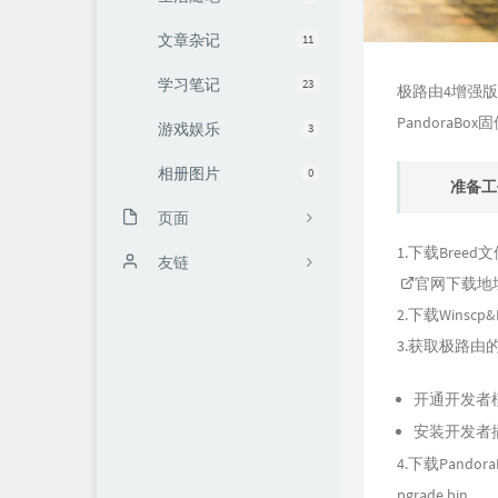
文章杂记
11
学习笔记
23
极路由4增强版官
PandoraBox
游戏娱乐
3
相册图片
0
准备工
页面
1.下载Breed文
KMS激活
友链
官网下载地
时光机
老头环地图
2.下载Winscp&P
3.获取极路由的r
文章归档
开通开发者模
安装开发者
4.下载Pandor
pgrade.bin