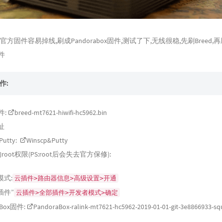
方固件容易掉线,刷成Pandorabox固件,测试了下,无线很稳,先刷Breed,
固件
作:
件:
breed-mt7621-hiwifi-hc5962.bin
址
utty:
Winscp&Putty
oot权限(PS:root后会失去官方保修):
式:
云插件>路由器信息>高级设置>开通
插件”
云插件>全部插件>开发者模式>确定
aBox固件:
PandoraBox-ralink-mt7621-hc5962-2019-01-01-git-3e8866933-sq