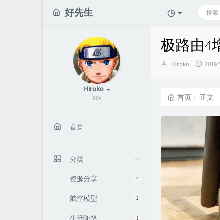
好先生
极路由4增强
博
发
Hiroko
2019
主：
布
时
Hiroko
间：
首页
正文
80s
首页
分类
资源分享
4
航空模型
2
生活随笔
1