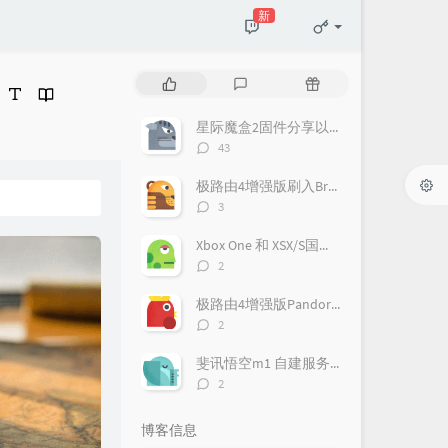
新
热
最
随
门
新
机
文
评
文
星际魔盒2固件分享以及刷机方法
章
论
章
评
43
论
数：
极路由4增强版刷入Breed & PandoraBox固件
评
3
论
数：
Xbox One 和 XSX/S国行解锁详细教程
评
2
论
数：
极路由4增强版PandoraBox固件AP模式设置
评
2
论
数：
斐讯悟空m1 自建服务器 带前端
评
2
论
数：
博客信息