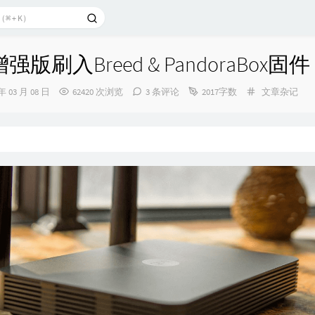
版刷入Breed & PandoraBox固件
分
 年 03 月 08 日
62420 次浏览
3 条评论
2017字数
文章杂记
类：