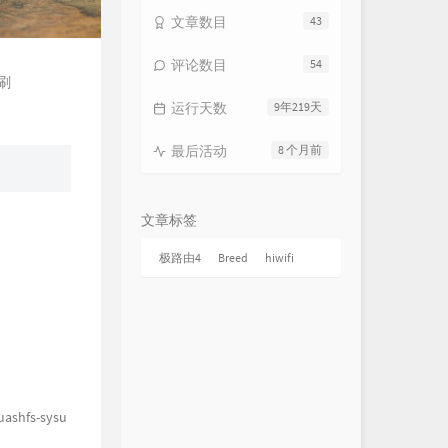
文章数目
43
评论数目
54
再刷
运行天数
9年219天
最后活动
8 个月前
文章标签
极路由4
Breed
hiwifi
uashfs-sysu