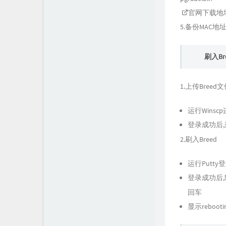
官网下载地
5.备份MAC地
刷入Bre
1.上传Bree
运行Winscp
登录成功后,
2.刷入Breed
运行Putt
登录成功后
回车
显示reboo