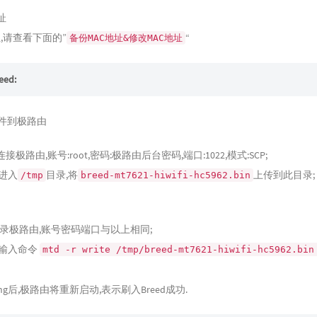
址
址,请查看下面的”
“
备份MAC地址&修改MAC地址
ed:
d文件到极路由
连接极路由,账号:root,密码:极路由后台密码,端口:1022,模式:SCP;
进入
目录,将
上传到此目录;
/tmp
breed-mt7621-hiwifi-hc5962.bin
y登录极路由,账号密码端口与以上相同;
,输入命令
mtd -r write /tmp/breed-mt7621-hiwifi-hc5962.bin
ting后,极路由将重新启动,表示刷入Breed成功.