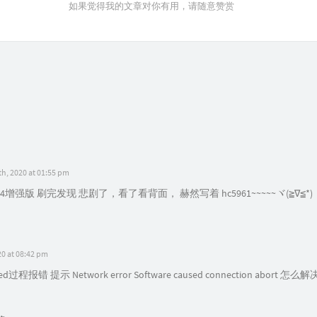
如果觉得我的文章对你有用，请随意赞赏
h, 2020 at 01:55 pm
增强版 刷完发现 悲剧了，看了看背面， 赫然写着 hc5961~~~~~ヾ(≧∇≦*)
20 at 08:42 pm
ed过程报错 提示 Network error Software caused connection abort 怎么解