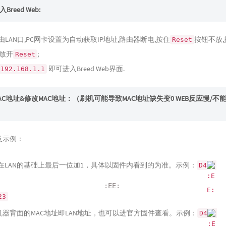
Breed Web:
由LAN口,PC网卡设置为自动获取IP地址,路由器断电,按住
按钮不放
Reset
放开
;
Reset
即可进入Breed Web界面.
192.168.1.1
AC地址&修改MAC地址：（刷机可能导致MAC地址缺失变0 WEB反应慢/不
及示例：
C：在LAN的基础上最后一位加1，具体以固件内看到的为准。示例：
D4
:EE:
23
C：机器背面的MAC地址即LAN地址，也可以进官方固件查看。示例：
D4