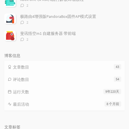
评
2
论
数：
极路由4增强版PandoraBox固件AP模式设置
评
2
论
数：
斐讯悟空m1 自建服务器 带前端
评
2
论
数：
博客信息
文章数目
43
评论数目
54
运行天数
9年220天
最后活动
8 个月前
文章标签