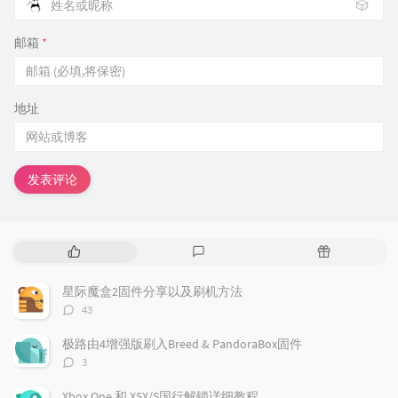
🎲
邮箱
*
地址
发表评论
热
最
随
门
新
机
文
评
文
星际魔盒2固件分享以及刷机方法
章
论
章
评
43
论
数：
极路由4增强版刷入Breed & PandoraBox固件
评
3
论
数：
Xbox One 和 XSX/S国行解锁详细教程