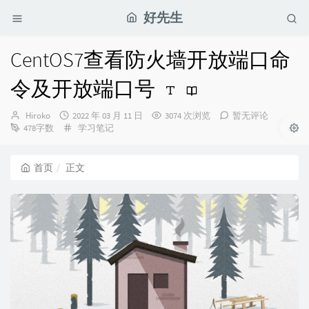
好先生
CentOS7查看防火墙开放端口命
令及开放端口号
博
发
Hiroko
2022 年 03 月 11 日
3074 次浏览
暂无评论
主：
布
分
478字数
学习笔记
时
类：
间：
首页
正文